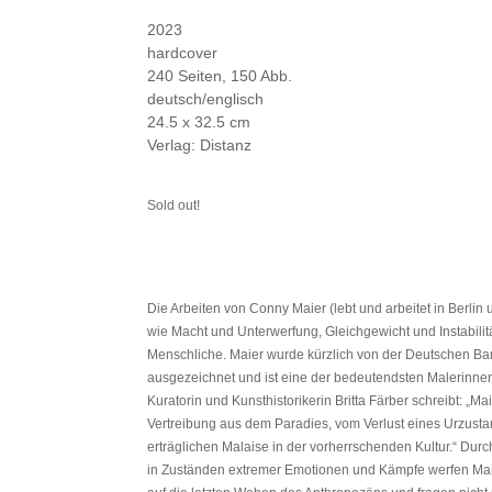
2023
hardcover
240 Seiten, 150 Abb.
deutsch/englisch
24.5 x 32.5 cm
Verlag: Distanz
Sold out!
Die Arbeiten von Conny Maier (lebt und arbeitet in Berlin u
wie Macht und Unterwerfung, Gleichgewicht und Instabilit
Menschliche. Maier wurde kürzlich von der Deutschen Ban
ausgezeichnet und ist eine der bedeutendsten Malerinnen
Kuratorin und Kunsthistorikerin Britta Färber schreibt: „Ma
Vertreibung aus dem Paradies, vom Verlust eines Urzust
erträglichen Malaise in der vorherrschenden Kultur.“ Durc
in Zuständen extremer Emotionen und Kämpfe werfen Mai